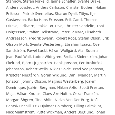
Stannow, Stefan Forkelid, Janne Schaffer, Svante Drake,
Anders Lövstedt, Anders Carlsson, Christer Bothén, Håkan
Eriksson, Patrick Sventelius, Sharon Dyall, Titiyo, Kjell
Gustavsson, Backa Hans Eriksson, Erik Gadd, Thomas
DiLeva, Eldkvarn, Stakka Bo, Dive, Christer Sandelin, Toni
Holgersson, Staffan Hellstrand, Peter LeMarc, Elisabeth
Andreasson, Fredrik Swahn, Robert Roos, Stefan Olson, Erik
Olsson-Mörk, Svante Westerberg, Ebrahim Isaacs, Ove
Sandström, Pawel Lucki, Håkan Wollgård, Alar Suurna,
Jean-Paul Wall, Ludde Widegren, Brollan Söderström, Johan
Ekelund, Björn Ljugnström, Hank Jansson, Per Ruskträsk
Johansson, Robert Wells, Niklas Sojde, Brad Vee Johnson,
Kristofer Nergårdh, Göran Wiklund, Dan Hylander, Martin
Jonsson, Johnny Olsson, Magnus Westerberg, Joakim
Dominique, Joakim Bergman, Håkan Axlid, Scotti Preston,
Meja, Håkan Knutas, Claes-Åke Hultin, Oskar Franzén,
Morgan Åhgren, Tina Ahlin, Niclas Von Der Burg, Kofi
Bentsi- Enchill, Erik Hjalmar Holmberg, Lilling Palmklint,
Nick Malmström, Putte Wickman, Anders Berglund, Johan