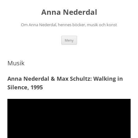
Hoppa
till
Anna Nederdal
innehåll
Om Anna Nederdal, hennes böcker, musik och konst
Meny
Musik
Anna Nederdal & Max Schultz: Walking in
Silence, 1995